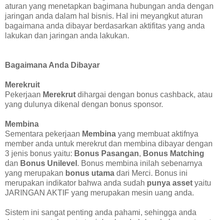
aturan yang menetapkan bagimana hubungan anda dengan
jaringan anda dalam hal bisnis. Hal ini meyangkut aturan
bagaimana anda dibayar berdasarkan aktifitas yang anda
lakukan dan jaringan anda lakukan.
Bagaimana Anda Dibayar
Merekruit
Pekerjaan
Merekrut
dihargai dengan bonus cashback, atau
yang dulunya dikenal dengan bonus sponsor.
Membina
Sementara pekerjaan
Membina
yang membuat aktifnya
member anda untuk merekrut dan membina dibayar dengan
3 jenis bonus yaitu:
Bonus Pasangan
,
Bonus Matching
dan
Bonus Unilevel
. Bonus membina inilah sebenarnya
yang merupakan
bonus utama
dari Merci. Bonus ini
merupakan indikator bahwa anda sudah
punya asset
yaitu
JARINGAN AKTIF yang merupakan mesin uang anda.
Sistem ini sangat penting anda pahami, sehingga anda