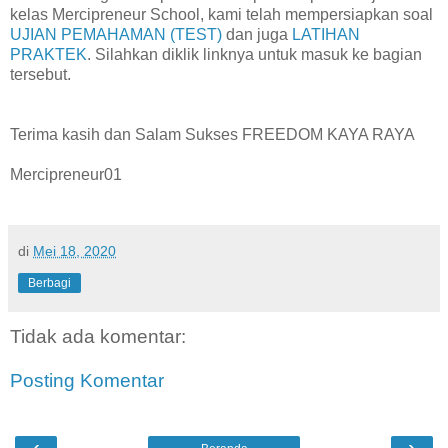
kelas Mercipreneur School, kami telah mempersiapkan soal
UJIAN PEMAHAMAN (TEST)
dan juga
LATIHAN
PRAKTEK
. Silahkan diklik linknya untuk masuk ke bagian
tersebut.
Terima kasih dan Salam Sukses FREEDOM KAYA RAYA
Mercipreneur01
di
Mei 18, 2020
Berbagi
Tidak ada komentar:
Posting Komentar
‹
›