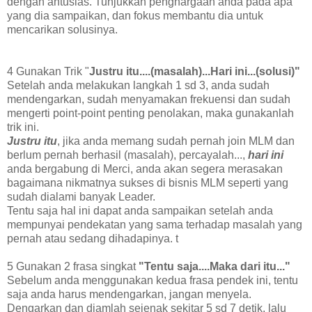
dengan antusias. Tunjukkan penghargaan anda pada apa
yang dia sampaikan, dan fokus membantu dia untuk
mencarikan solusinya.
4 Gunakan Trik "
Justru itu....(masalah)...Hari ini...(solusi)"
Setelah anda melakukan langkah 1 sd 3, anda sudah
mendengarkan, sudah menyamakan frekuensi dan sudah
mengerti point-point penting penolakan, maka gunakanlah
trik ini.
Justru itu
, jika anda memang sudah pernah join MLM dan
berlum pernah berhasil (masalah), percayalah...,
hari ini
anda bergabung di Merci, anda akan segera merasakan
bagaimana nikmatnya sukses di bisnis MLM seperti yang
sudah dialami banyak Leader.
Tentu saja hal ini dapat anda sampaikan setelah anda
mempunyai pendekatan yang sama terhadap masalah yang
pernah atau sedang dihadapinya. t
5 Gunakan 2 frasa singkat
"Tentu saja....Maka dari itu..."
Sebelum anda menggunakan kedua frasa pendek ini, tentu
saja anda harus mendengarkan, jangan menyela.
Dengarkan dan diamlah sejenak sekitar 5 sd 7 detik, lalu