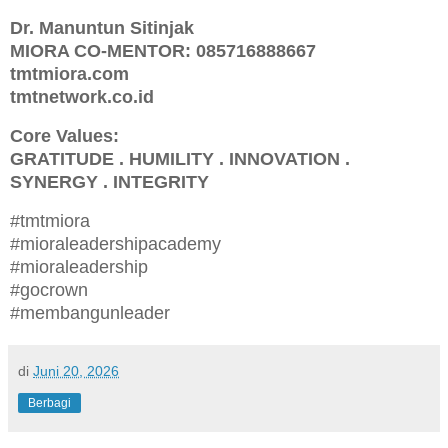
Dr. Manuntun Sitinjak
MIORA CO-MENTOR: 085716888667
tmtmiora.com
tmtnetwork.co.id
Core Values:
GRATITUDE . HUMILITY . INNOVATION .
SYNERGY . INTEGRITY
#tmtmiora
#mioraleadershipacademy
#mioraleadership
#gocrown
#membangunleader
di
Juni 20, 2026
Berbagi