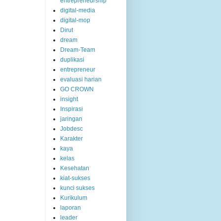
entrepreneurship
digital-media
digital-mop
Dirut
dream
Dream-Team
duplikasi
entrepreneur
evaluasi harian
GO CROWN
insight
Inspirasi
jaringan
Jobdesc
Karakter
kaya
kelas
Kesehatan
kiat-sukses
kunci sukses
Kurikulum
laporan
leader