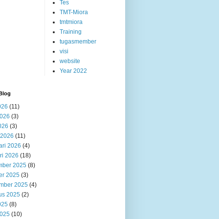
Tes
TMT-Miora
tmtmiora
Training
tugasmember
visi
website
Year 2022
Blog
026
(11)
2026
(3)
026
(3)
 2026
(11)
ari 2026
(4)
ri 2026
(18)
ber 2025
(8)
er 2025
(3)
mber 2025
(4)
us 2025
(2)
025
(8)
2025
(10)