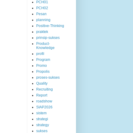
PCH01
PCH02
Pesan
planning
Positive-Thinking
praktek
prinsip-sukses
Product-
Knowledge
profil
Program
Promo
Propolis
proses-sukses
Quality
Recruiting
Report
roadshow
SIAP2026
sistem
strategi
strategy
sukses