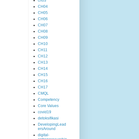
ch03
CH04
CH05
CH06
CH07
CH08
CH09
CH10
CH11
CH12
CH13
CH14
CH15
CH16
CH17
CMQL
Competency
Core Values
covid19
detoksifikasi
DevelopingLead
ersAround
digital-