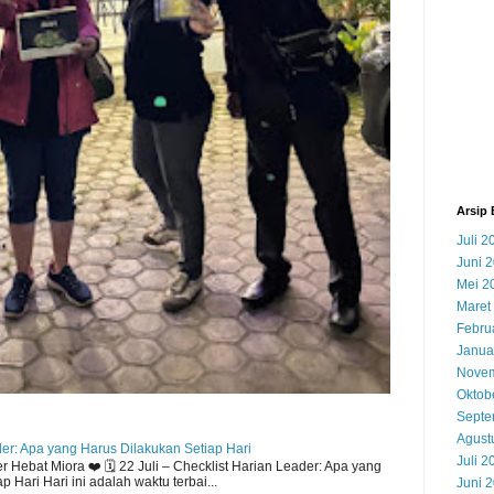
Arsip 
Juli 2
Juni 
Mei 2
Maret
Febru
Janua
Novem
Oktob
Septe
Agust
der: Apa yang Harus Dilakukan Setiap Hari
Juli 2
Hebat Miora ❤️ 🗓️ 22 Juli – Checklist Harian Leader: Apa yang
 Hari Hari ini adalah waktu terbai...
Juni 