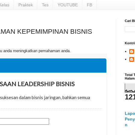
Kelas
Praktek
Tes
YOUTUBE
FB
Cari B
MAN KEPEMIMPINAN BISNIS
Kontri
ntu anda meningkatkan pemahaman anda.
Total
Halam
12
Lapo
Peny
n