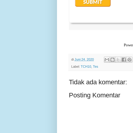
Power
di
Juni 24, 2020
Label:
TCH10
,
Tes
Tidak ada komentar:
Posting Komentar