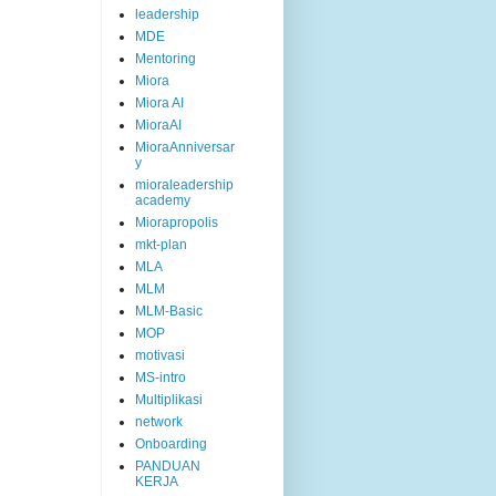
leadership
MDE
Mentoring
Miora
Miora AI
MioraAI
MioraAnniversar
y
mioraleadership
academy
Miorapropolis
mkt-plan
MLA
MLM
MLM-Basic
MOP
motivasi
MS-intro
Multiplikasi
network
Onboarding
PANDUAN
KERJA