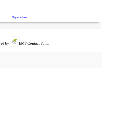
ed by
EMF
Contact Form