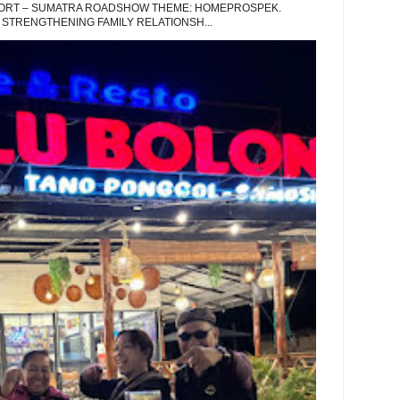
EPORT – SUMATRA ROADSHOW THEME: HOMEPROSPEK.
 STRENGTHENING FAMILY RELATIONSH...