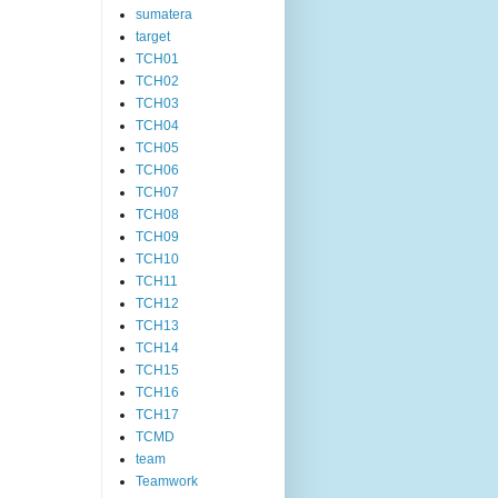
sumatera
target
TCH01
TCH02
TCH03
TCH04
TCH05
TCH06
TCH07
TCH08
TCH09
TCH10
TCH11
TCH12
TCH13
TCH14
TCH15
TCH16
TCH17
TCMD
team
Teamwork