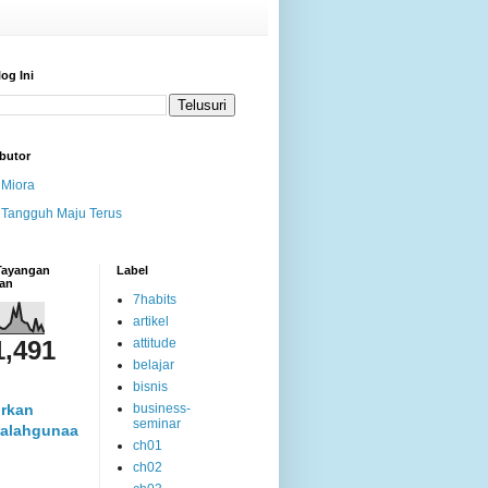
log Ini
butor
Miora
Tangguh Maju Terus
 Tayangan
Label
an
7habits
artikel
1,491
attitude
belajar
bisnis
rkan
business-
seminar
alahgunaa
ch01
ch02