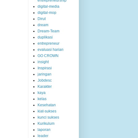
entrepreneurship
digital-media
digital-mop
Dirut
dream
Dream-Team
duplikasi
entrepreneur
evaluasi harian
GO CROWN
insight
Inspirasi
jaringan
Jobdesc
Karakter
kaya
kelas
Kesehatan
kiat-sukses
kunci sukses
Kurikulum
laporan
leader