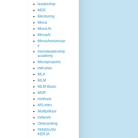
leadership
MDE
Mentoring
Miora
Miora AI
MioraAI
MioraAnniversar
y
mioraleadership
academy
Miorapropolis
mkt-plan
MLA
MLM
MLM-Basic
MOP
motivasi
MS-intro
Multiplikasi
network
Onboarding
PANDUAN
KERJA