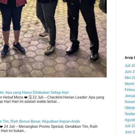
Arsip 
Juli 2
Juni 
Mei 2
Maret
Febru
der: Apa yang Harus Dilakukan Setiap Hari
Janua
Hebat Miora ❤️ 🗓️ 22 Juli – Checklist Harian Leader: Apa yang
 Hari Hari ini adalah waktu terbai...
Novem
Oktob
Septe
Agust
 Tim, Raih Bonus Besar, Wujudkan Impian Anda
Juli 2
️ 24 Juli – Menangkan Promo Spesial, Gerakkan Tim, Raih
ari ini bukan...
Juni 