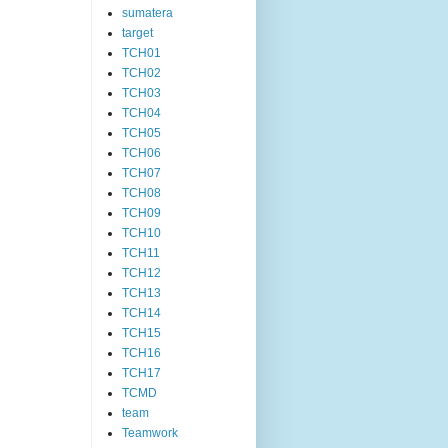
sumatera
target
TCH01
TCH02
TCH03
TCH04
TCH05
TCH06
TCH07
TCH08
TCH09
TCH10
TCH11
TCH12
TCH13
TCH14
TCH15
TCH16
TCH17
TCMD
team
Teamwork