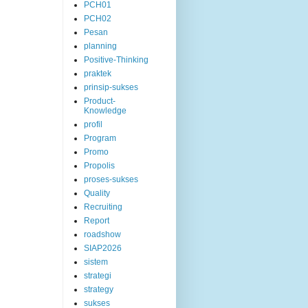
PCH01
PCH02
Pesan
planning
Positive-Thinking
praktek
prinsip-sukses
Product-
Knowledge
profil
Program
Promo
Propolis
proses-sukses
Quality
Recruiting
Report
roadshow
SIAP2026
sistem
strategi
strategy
sukses