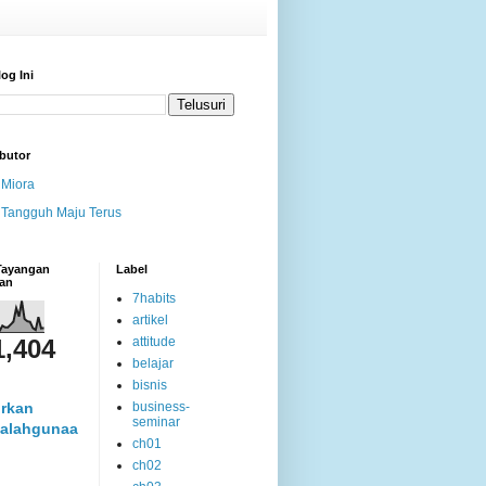
log Ini
butor
Miora
Tangguh Maju Terus
 Tayangan
Label
an
7habits
artikel
1,404
attitude
belajar
bisnis
rkan
business-
seminar
alahgunaa
ch01
ch02