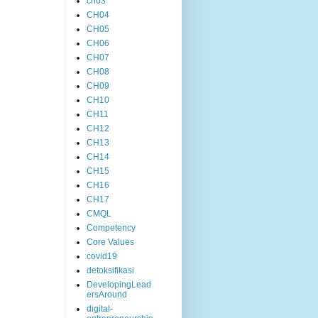
ch03
CH04
CH05
CH06
CH07
CH08
CH09
CH10
CH11
CH12
CH13
CH14
CH15
CH16
CH17
CMQL
Competency
Core Values
covid19
detoksifikasi
DevelopingLead
ersAround
digital-