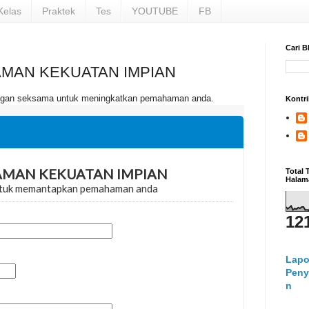
Kelas
Praktek
Tes
YOUTUBE
FB
Cari B
MAN KEKUATAN IMPIAN
 dengan seksama untuk meningkatkan pemahaman anda.
Kontri
Total
Halam
12
Lapo
Peny
n