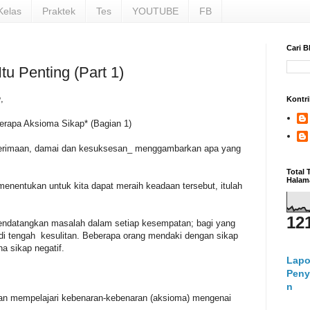
Kelas
Praktek
Tes
YOUTUBE
FB
Cari B
u Penting (Part 1)
,
Kontri
erapa Aksioma Sikap* (Bagian 1)
enerimaan, damai dan kesuksesan_ menggambarkan apa yang
Total
Halam
enentukan untuk kita dapat meraih keadaan tersebut, itulah
12
endatangkan masalah dalam setiap kesempatan; bagi yang
di tengah kesulitan. Beberapa orang mendaki dengan sikap
ena sikap negatif.
Lapo
Peny
n
an mempelajari kebenaran-kebenaran (aksioma) mengenai