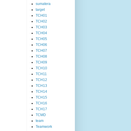
sumatera
target
TCH01
TCH02
TCH03
TCH04
TCH05
TCH06
TCH07
TCH08
TCH09
TCH10
TCH11
TCH12
TCH13
TCH14
TCH15
TCH16
TCH17
TCMD
team
Teamwork