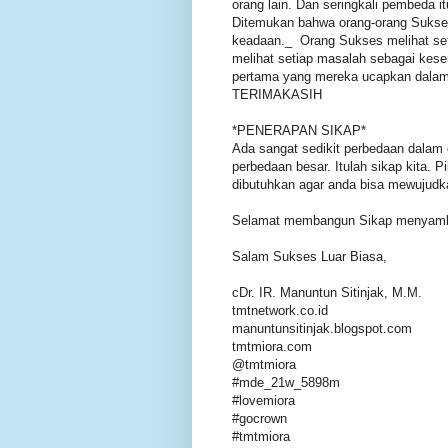
orang lain. Dan seringkali pembeda it
Ditemukan bahwa orang-orang Sukses
keadaan._ Orang Sukses melihat set
melihat setiap masalah sebagai kese
pertama yang mereka ucapkan dalam 
TERIMAKASIH
*PENERAPAN SIKAP*
Ada sangat sedikit perbedaan dalam d
perbedaan besar. Itulah sikap kita. 
dibutuhkan agar anda bisa mewujudk
Selamat membangun Sikap menyambu
Salam Sukses Luar Biasa,
cDr. IR. Manuntun Sitinjak, M.M.
tmtnetwork.co.id
manuntunsitinjak.blogspot.com
tmtmiora.com
@tmtmiora
#mde_21w_5898m
#lovemiora
#gocrown
#tmtmiora