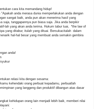
nentukan cara kita memandang hidup!
ah "Apakah anda merasa dunia memperlakukan anda dengan
ngan sangat baik, anda pun akan menerima hasil yang
sa saja, tanggapannya pun biasa saja. Jika anda berpikir
if-lah yang akan anda terima. Hukum tabur tuai, *the law of
 Apa yang ditabur, itulah yang dituai. Bersukacitalah dalam
enarik hal-hal besar yang membuat anda semakin gembira
engan anda!
in
ersyukur
ntukan relasi kita dengan sesama:
kamu kehendaki orang perbuat kepadamu, perbuatlah
mimpinan yang langgeng dan produktif dibangun atas dasar
gkat kehidupan orang lain menjadi lebih baik, memberi nilai
layani: