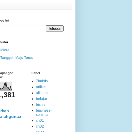
log Ini
butor
Miora
Tangguh Maju Terus
 Tayangan
Label
an
7habits
artikel
1,381
attitude
belajar
bisnis
rkan
business-
seminar
alahgunaa
ch01
ch02