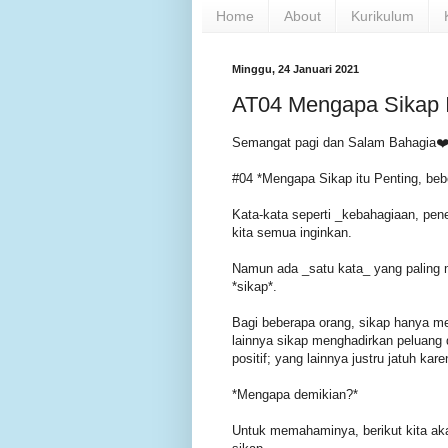
Home
About
Kurikulum
Minggu, 24 Januari 2021
AT04 Mengapa Sikap It
Semangat pagi dan Salam Bahagia❤️
#04 *Mengapa Sikap itu Penting, beb
Kata-kata seperti _kebahagiaan, p
kita semua inginkan.
Namun ada _satu kata_ yang paling m
*sikap*.
Bagi beberapa orang, sikap hanya m
lainnya sikap menghadirkan peluang 
positif; yang lainnya justru jatuh kar
*Mengapa demikian?*
Untuk memahaminya, berikut kita ak