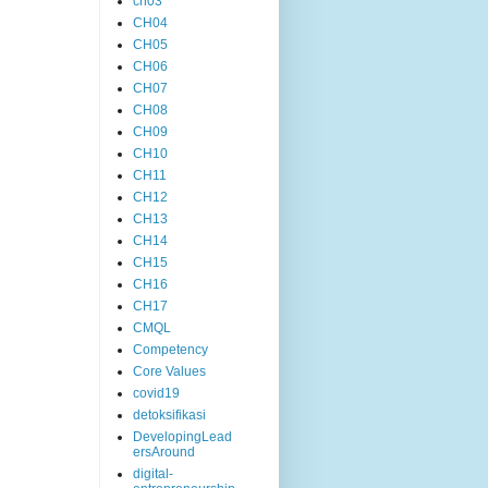
ch03
CH04
CH05
CH06
CH07
CH08
CH09
CH10
CH11
CH12
CH13
CH14
CH15
CH16
CH17
CMQL
Competency
Core Values
covid19
detoksifikasi
DevelopingLead
ersAround
digital-