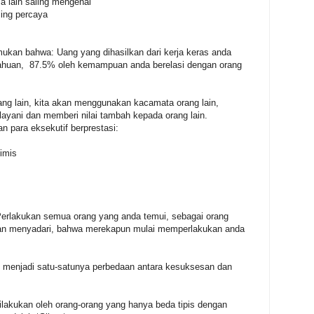
a lain saling mengenal
ling percaya
ukan bahwa: Uang yang dihasilkan dari kerja keras anda
tahuan, 87.5% oleh kemampuan anda berelasi dengan orang
ang lain, kita akan menggunakan kacamata orang lain,
layani dan memberi nilai tambah kepada orang lain.
an para eksekutif berprestasi:
imis
Perlakukan semua orang yang anda temui, sebagai orang
akan menyadari, bahwa merekapun mulai memperlakukan anda
i menjadi satu-satunya perbedaan antara kesuksesan dan
ilakukan oleh orang-orang yang hanya beda tipis dengan