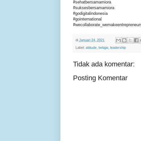
#sehatbersamamiora
#suksesbersamamiora
#godigitalindonesia
#gointernational
#wecollaborate_wemakeentrepreneur
di
Januari 24, 2021
Label:
attitude
,
belajar
,
leadership
Tidak ada komentar:
Posting Komentar