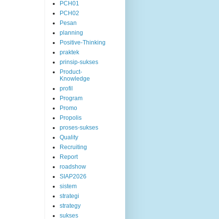
PCH01
PCH02
Pesan
planning
Positive-Thinking
praktek
prinsip-sukses
Product-
Knowledge
profil
Program
Promo
Propolis
proses-sukses
Quality
Recruiting
Report
roadshow
SIAP2026
sistem
strategi
strategy
sukses