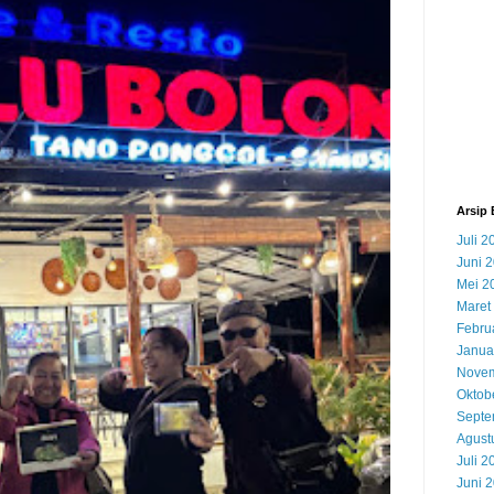
Arsip 
Juli 2
Juni 
Mei 2
Maret
Febru
Janua
Novem
Oktob
Septe
Agust
Juli 2
Juni 