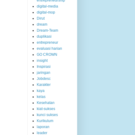
entrepreneurship
digital-media
digital-mop
Dirut
dream
Dream-Team
duplikasi
entrepreneur
evaluasi harian
GO CROWN
insight
Inspirasi
jaringan
Jobdesc
Karakter
kaya
kelas
Kesehatan
kiat-sukses
kunci sukses
Kurikulum
laporan
leader