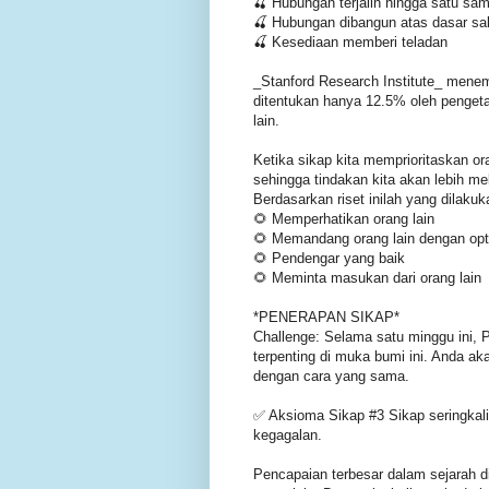
🍒 Hubungan terjalin hingga satu sam
🍒 Hubungan dibangun atas dasar sa
🍒 Kesediaan memberi teladan
_Stanford Research Institute_ menem
ditentukan hanya 12.5% oleh penge
lain.
Ketika sikap kita memprioritaskan or
sehingga tindakan kita akan lebih me
Berdasarkan riset inilah yang dilakuk
🌻 Memperhatikan orang lain
🌻 Memandang orang lain dengan opt
🌻 Pendengar yang baik
🌻 Meminta masukan dari orang lain
*PENERAPAN SIKAP*
Challenge: Selama satu minggu ini, 
terpenting di muka bumi ini. Anda 
dengan cara yang sama.
✅ Aksioma Sikap #3 Sikap seringkal
kegagalan.
Pencapaian terbesar dalam sejarah d