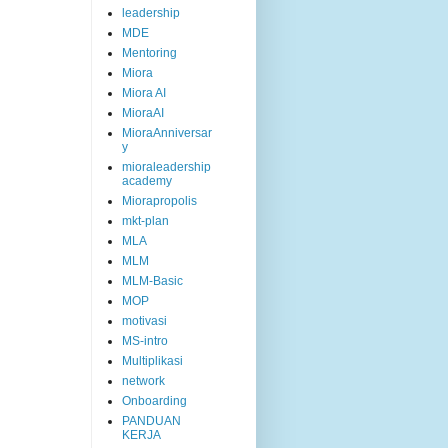
leadership
MDE
Mentoring
Miora
Miora AI
MioraAI
MioraAnniversar
y
mioraleadership
academy
Miorapropolis
mkt-plan
MLA
MLM
MLM-Basic
MOP
motivasi
MS-intro
Multiplikasi
network
Onboarding
PANDUAN
KERJA