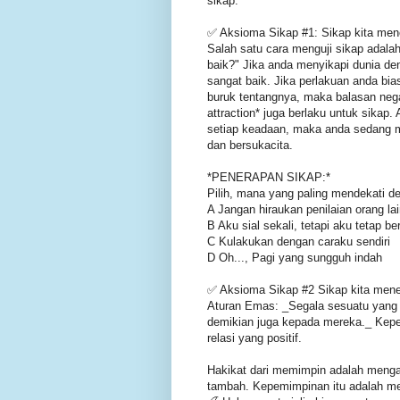
sikap.
✅ Aksioma Sikap #1: Sikap kita me
Salah satu cara menguji sikap adal
baik?" Jika anda menyikapi dunia de
sangat baik. Jika perlakuan anda bia
buruk tentangnya, maka balasan negat
attraction* juga berlaku untuk sikap.
setiap keadaan, maka anda sedang m
dan bersukacita.
*PENERAPAN SIKAP:*
Pilih, mana yang paling mendekati d
A Jangan hiraukan penilaian orang la
B Aku sial sekali, tetapi aku tetap b
C Kulakukan dengan caraku sendiri
D Oh..., Pagi yang sungguh indah
✅ Aksioma Sikap #2 Sikap kita mene
Aturan Emas: _Segala sesuatu yang 
demikian juga kepada mereka._ Kepe
relasi yang positif.
Hakikat dari memimpin adalah mengan
tambah. Kepemimpinan itu adalah me