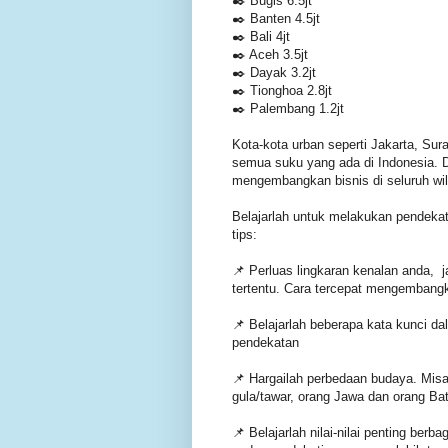
✒️ Bugis 6.5jt
✒️ Banten 4.5jt
✒️ Bali 4jt
✒️ Aceh 3.5jt
✒️ Dayak 3.2jt
✒️ Tionghoa 2.8jt
✒️ Palembang 1.2jt
Kota-kota urban seperti Jakarta, S
semua suku yang ada di Indonesia. 
mengembangkan bisnis di seluruh wi
Belajarlah untuk melakukan pendekat
tips:
📌 Perluas lingkaran kenalan anda, 
tertentu. Cara tercepat mengembangk
📌 Belajarlah beberapa kata kunci 
pendekatan
📌 Hargailah perbedaan budaya. Misa
gula/tawar, orang Jawa dan orang Ba
📌 Belajarlah nilai-nilai penting ber