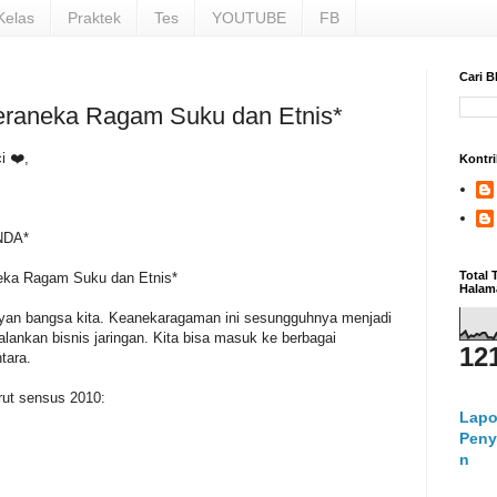
Kelas
Praktek
Tes
YOUTUBE
FB
Cari B
raneka Ragam Suku dan Etnis*
i ❤️,
Kontri
R
NDA*
Total
neka Ragam Suku dan Etnis*
Halam
yan bangsa kita. Keanekaragaman ini sesungguhnya menjadi
lankan bisnis jaringan. Kita bisa masuk ke berbagai
12
ntara.
ut sensus 2010:
Lapo
Peny
n