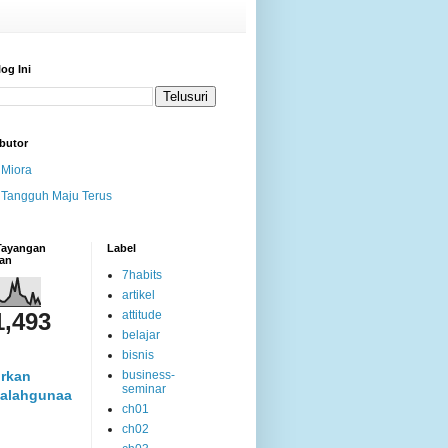
log Ini
butor
Miora
Tangguh Maju Terus
 Tayangan
Label
an
7habits
artikel
1,493
attitude
belajar
bisnis
rkan
business-
seminar
alahgunaa
ch01
ch02