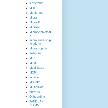
leadership
MDE
Mentoring
Miora
Miora AI
MioraAI
MioraAnniversar
y
mioraleadership
academy
Miorapropolis
mkt-plan
MLA
MLM
MLM-Basic
MOP
motivasi
MS-intro
Multiplikasi
network
Onboarding
PANDUAN
KERJA