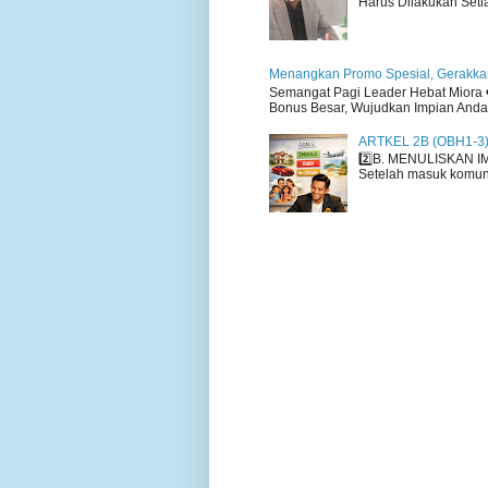
Harus Dilakukan Setiap
Menangkan Promo Spesial, Gerakkan
Semangat Pagi Leader Hebat Miora ❤
Bonus Besar, Wujudkan Impian Anda H
ARTKEL 2B (OBH1-3
2️⃣B. MENULISKAN I
Setelah masuk komuni