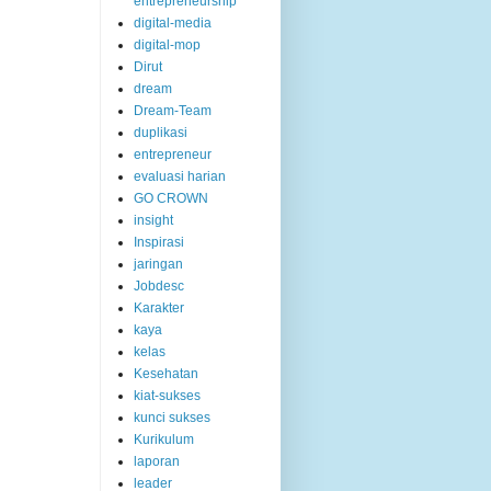
entrepreneurship
digital-media
digital-mop
Dirut
dream
Dream-Team
duplikasi
entrepreneur
evaluasi harian
GO CROWN
insight
Inspirasi
jaringan
Jobdesc
Karakter
kaya
kelas
Kesehatan
kiat-sukses
kunci sukses
Kurikulum
laporan
leader