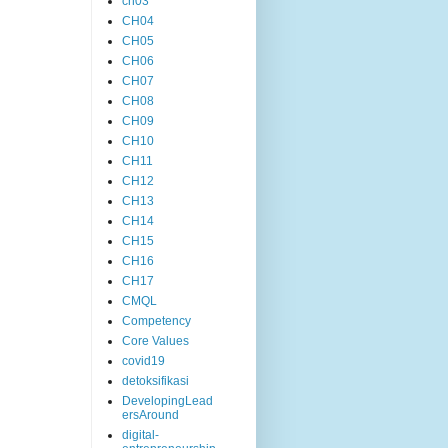
ch03
CH04
CH05
CH06
CH07
CH08
CH09
CH10
CH11
CH12
CH13
CH14
CH15
CH16
CH17
CMQL
Competency
Core Values
covid19
detoksifikasi
DevelopingLead
ersAround
digital-