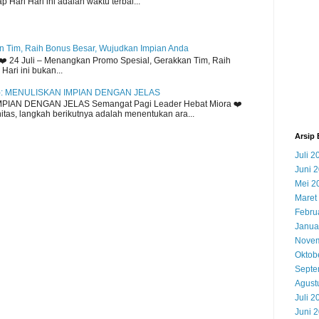
 Hari Hari ini adalah waktu terbai...
 Tim, Raih Bonus Besar, Wujudkan Impian Anda
️ 24 Juli – Menangkan Promo Spesial, Gerakkan Tim, Raih
ari ini bukan...
): MENULISKAN IMPIAN DENGAN JELAS
MPIAN DENGAN JELAS Semangat Pagi Leader Hebat Miora ❤️
tas, langkah berikutnya adalah menentukan ara...
Arsip 
Juli 2
Juni 
Mei 2
Maret
Febru
Janua
Novem
Oktob
Septe
Agust
Juli 2
Juni 