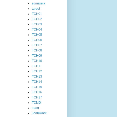
sumatera
target
TCH01
TCH02
TCH03
TCH04
TCH05
TCH06
TCH07
TCH08
TCH09
TCH10
TCH11
TCH12
TCH13
TCH14
TCH15
TCH16
TCH17
TCMD
team
Teamwork