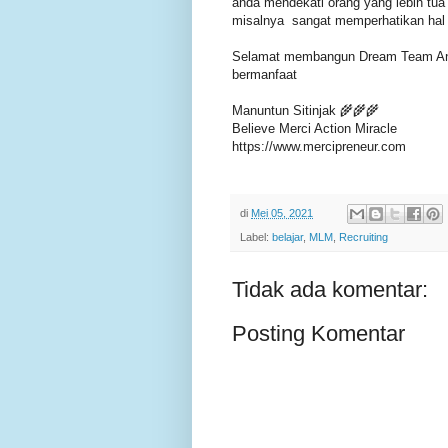
anda mendekati orang yang lebih tu
misalnya sangat memperhatikan hal i
Selamat membangun Dream Team Anda
bermanfaat
Manuntun Sitinjak 🌾🌾🌾
Believe Merci Action Miracle
https://www.mercipreneur.com
di
Mei 05, 2021
Label:
belajar
,
MLM
,
Recruiting
Tidak ada komentar:
Posting Komentar