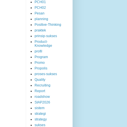
PCH01
PCH02
Pesan
planning
Positive-Thinking
praktek
prinsip-sukses
Product-
Knowledge
profil
Program
Promo
Propolis
proses-sukses
Quality
Recruiting
Report
roadshow
SIAP2026
sistem
strategi
strategy
sukses