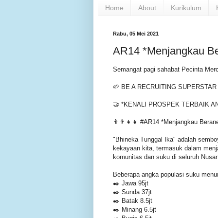
Home
About
Kurikulum
Rabu, 05 Mei 2021
AR14 *Menjangkau Be
Semangat pagi sahabat Pecinta Merc
🌱 BE A RECRUITING SUPERSTA
🤝 *KENALI PROSPEK TERBAIK A
👨‍👨‍👧‍👧 #AR14 *Menjangkau Bera
"Bhineka Tunggal Ika" adalah sembo
kekayaan kita, termasuk dalam menja
komunitas dan suku di seluruh Nusa
Beberapa angka populasi suku menur
✒️ Jawa 95jt
✒️ Sunda 37jt
✒️ Batak 8.5jt
✒️ Minang 6.5jt