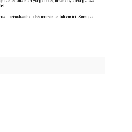
a gunakan kata-kata yang sopan, khususnya orang Jawa
ni.
. Terimakasih sudah menyimak tulisan ini. Semoga