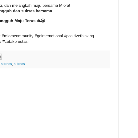
ki, dan melangkah maju bersama Miora!
 tangguh dan sukses bersama.
angguh Maju Terus 🙏😍
#mioracommunity #gointernational #positivethinking
 #cetakprestasi
-sukses
,
sukses