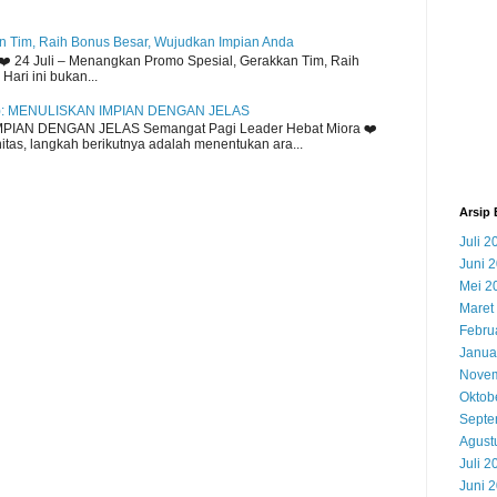
 Tim, Raih Bonus Besar, Wujudkan Impian Anda
️ 24 Juli – Menangkan Promo Spesial, Gerakkan Tim, Raih
ari ini bukan...
): MENULISKAN IMPIAN DENGAN JELAS
MPIAN DENGAN JELAS Semangat Pagi Leader Hebat Miora ❤️
tas, langkah berikutnya adalah menentukan ara...
Arsip 
Juli 2
Juni 
Mei 2
Maret
Febru
Janua
Novem
Oktob
Septe
Agust
Juli 2
Juni 