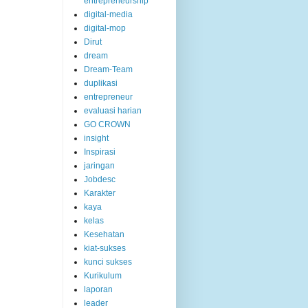
entrepreneurship
digital-media
digital-mop
Dirut
dream
Dream-Team
duplikasi
entrepreneur
evaluasi harian
GO CROWN
insight
Inspirasi
jaringan
Jobdesc
Karakter
kaya
kelas
Kesehatan
kiat-sukses
kunci sukses
Kurikulum
laporan
leader