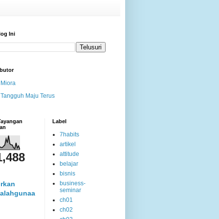
log Ini
butor
Miora
Tangguh Maju Terus
 Tayangan
Label
an
7habits
artikel
1,488
attitude
belajar
bisnis
rkan
business-
seminar
alahgunaa
ch01
ch02