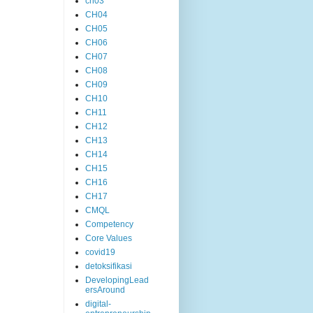
ch03
CH04
CH05
CH06
CH07
CH08
CH09
CH10
CH11
CH12
CH13
CH14
CH15
CH16
CH17
CMQL
Competency
Core Values
covid19
detoksifikasi
DevelopingLead
ersAround
digital-