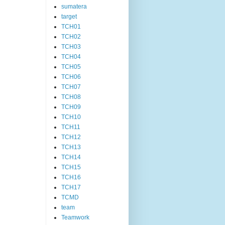
sumatera
target
TCH01
TCH02
TCH03
TCH04
TCH05
TCH06
TCH07
TCH08
TCH09
TCH10
TCH11
TCH12
TCH13
TCH14
TCH15
TCH16
TCH17
TCMD
team
Teamwork