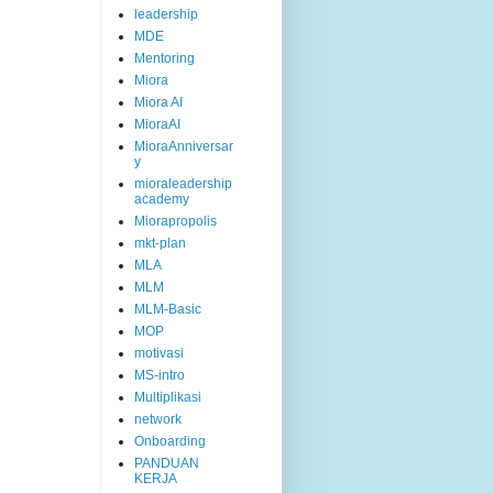
leadership
MDE
Mentoring
Miora
Miora AI
MioraAI
MioraAnniversar
y
mioraleadership
academy
Miorapropolis
mkt-plan
MLA
MLM
MLM-Basic
MOP
motivasi
MS-intro
Multiplikasi
network
Onboarding
PANDUAN
KERJA