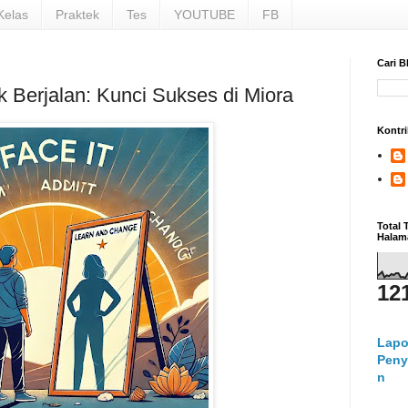
Kelas
Praktek
Tes
YOUTUBE
FB
Cari B
 Berjalan: Kunci Sukses di Miora
Kontri
Total
Halam
12
Lapo
Peny
n