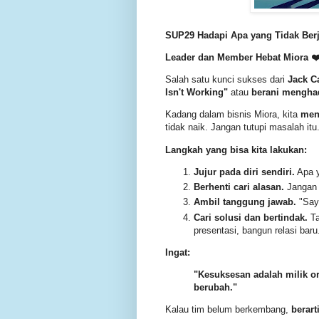
SUP29 Hadapi Apa yang Tidak Berj
Leader dan Member Hebat Miora ❤
Salah satu kunci sukses dari
Jack C
Isn't Working"
atau
berani menghad
Kadang dalam bisnis Miora, kita
men
tidak naik. Jangan tutupi masalah itu
Langkah yang bisa kita lakukan:
Jujur pada diri sendiri.
Apa y
Berhenti cari alasan.
Jangan s
Ambil tanggung jawab.
"Saya
Cari solusi dan bertindak.
Ta
presentasi, bangun relasi baru
Ingat:
"Kesuksesan adalah milik 
berubah."
Kalau tim belum berkembang,
berart