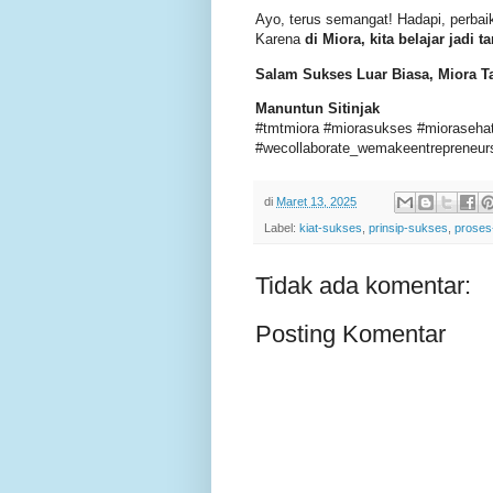
Ayo, terus semangat! Hadapi, perbai
Karena
di Miora, kita belajar jadi
Salam Sukses Luar Biasa, Miora T
Manuntun Sitinjak
#tmtmiora #miorasukses #miorasehat 
#wecollaborate_wemakeentrepreneurs
di
Maret 13, 2025
Label:
kiat-sukses
,
prinsip-sukses
,
proses
Tidak ada komentar:
Posting Komentar