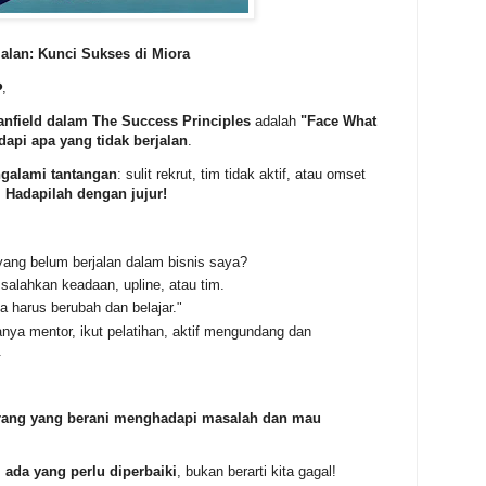
alan: Kunci Sukses di Miora
️
,
anfield dalam The Success Principles
adalah
"Face What
api apa yang tidak berjalan
.
galami tantangan
: sulit rekrut, tim tidak aktif, atau omset
.
Hadapilah dengan jujur!
ang belum berjalan dalam bisnis saya?
alahkan keadaan, upline, atau tim.
 harus berubah dan belajar."
nya mentor, ikut pelatihan, aktif mengundang dan
.
orang yang berani menghadapi masalah dan mau
i ada yang perlu diperbaiki
, bukan berarti kita gagal!