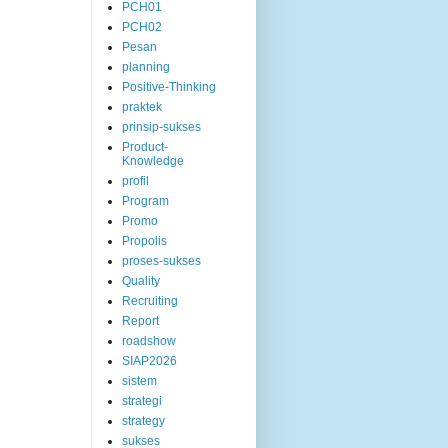
PCH01
PCH02
Pesan
planning
Positive-Thinking
praktek
prinsip-sukses
Product-
Knowledge
profil
Program
Promo
Propolis
proses-sukses
Quality
Recruiting
Report
roadshow
SIAP2026
sistem
strategi
strategy
sukses