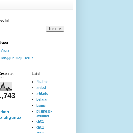
log Ini
butor
Miora
Tangguh Maju Terus
 Tayangan
Label
an
7habits
artikel
1,743
attitude
belajar
bisnis
rkan
business-
seminar
alahgunaa
ch01
ch02