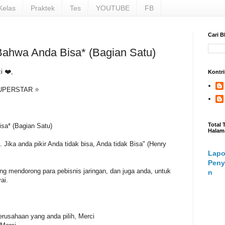
Kelas
Praktek
Tes
YOUTUBE
FB
Cari B
ahwa Anda Bisa* (Bagian Satu)
i ❤️,
Kontri
UPERSTAR ⭐
Total
sa* (Bagian Satu)
Halam
. Jika anda pikir Anda tidak bisa, Anda tidak Bisa" (Henry
Lapo
Peny
g mendorong para pebisnis jaringan, dan juga anda, untuk
n
yai.
rusahaan yang anda pilih, Merci