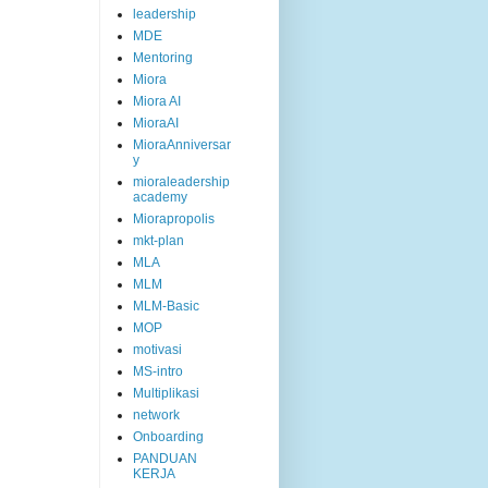
leadership
MDE
Mentoring
Miora
Miora AI
MioraAI
MioraAnniversar
y
mioraleadership
academy
Miorapropolis
mkt-plan
MLA
MLM
MLM-Basic
MOP
motivasi
MS-intro
Multiplikasi
network
Onboarding
PANDUAN
KERJA