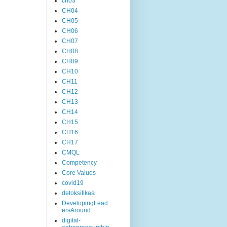
ch03
CH04
CH05
CH06
CH07
CH08
CH09
CH10
CH11
CH12
CH13
CH14
CH15
CH16
CH17
CMQL
Competency
Core Values
covid19
detoksifikasi
DevelopingLead
ersAround
digital-