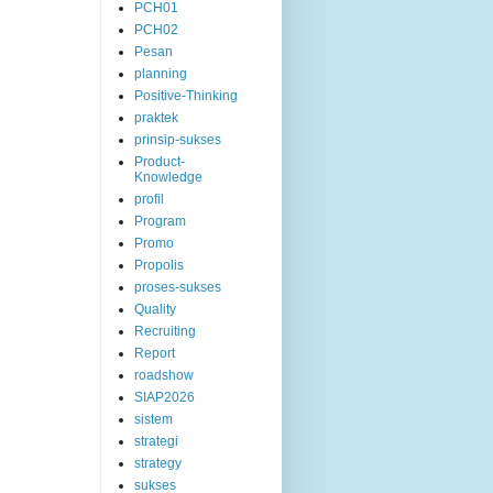
PCH01
PCH02
Pesan
planning
Positive-Thinking
praktek
prinsip-sukses
Product-
Knowledge
profil
Program
Promo
Propolis
proses-sukses
Quality
Recruiting
Report
roadshow
SIAP2026
sistem
strategi
strategy
sukses