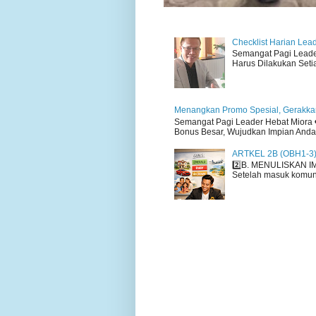
Checklist Harian Lea
Semangat Pagi Leader 
Harus Dilakukan Setiap
Menangkan Promo Spesial, Gerakkan
Semangat Pagi Leader Hebat Miora ❤
Bonus Besar, Wujudkan Impian Anda H
ARTKEL 2B (OBH1-3
2️⃣B. MENULISKAN I
Setelah masuk komuni