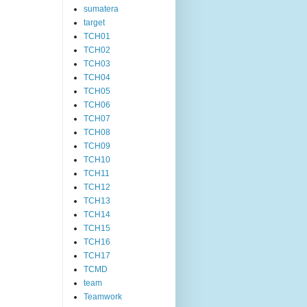
sumatera
target
TCH01
TCH02
TCH03
TCH04
TCH05
TCH06
TCH07
TCH08
TCH09
TCH10
TCH11
TCH12
TCH13
TCH14
TCH15
TCH16
TCH17
TCMD
team
Teamwork