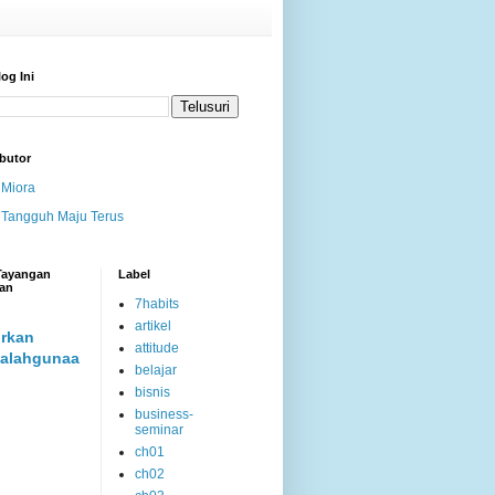
log Ini
butor
Miora
Tangguh Maju Terus
 Tayangan
Label
an
7habits
artikel
rkan
attitude
alahgunaa
belajar
bisnis
business-
seminar
ch01
ch02