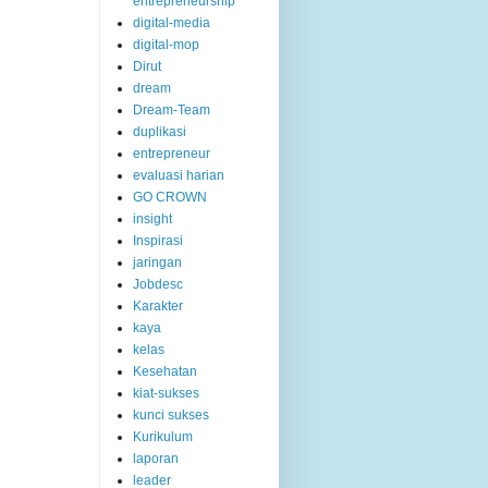
entrepreneurship
digital-media
digital-mop
Dirut
dream
Dream-Team
duplikasi
entrepreneur
evaluasi harian
GO CROWN
insight
Inspirasi
jaringan
Jobdesc
Karakter
kaya
kelas
Kesehatan
kiat-sukses
kunci sukses
Kurikulum
laporan
leader