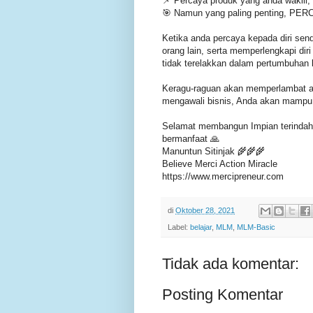
📌 Percaya produk yang anda wakili,
🎯 Namun yang paling penting, PE
Ketika anda percaya kepada diri sen
orang lain, serta memperlengkapi di
tidak terelakkan dalam pertumbuhan 
Keragu-raguan akan memperlambat a
mengawali bisnis, Anda akan mampu 
Selamat membangun Impian terindah
bermanfaat 🙏
Manuntun Sitinjak 🌾🌾🌾
Believe Merci Action Miracle
https://www.mercipreneur.com
di
Oktober 28, 2021
Label:
belajar
,
MLM
,
MLM-Basic
Tidak ada komentar:
Posting Komentar