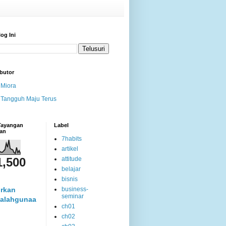
log Ini
butor
Miora
Tangguh Maju Terus
 Tayangan
Label
an
7habits
artikel
1,500
attitude
belajar
bisnis
rkan
business-
seminar
alahgunaa
ch01
ch02