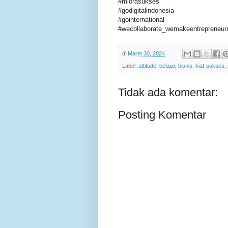
#miorasukses
#godigitalindonesia
#gointernational
#wecollaborate_wemakeentrepreneur
di
Maret 30, 2024
Label:
attitude
,
belajar
,
bisnis
,
kiat-sukses
,
Tidak ada komentar:
Posting Komentar