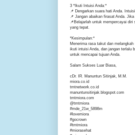
3 *Ikuti Intuisi Anda:*
📌 Dengarkan suara hati Anda. Intuis
📌 Jangan abaikan firasat Anda. Jika 
📌Belajarlah untuk mempercayai dir
yang tepat.
*Kesimpulan:*
Menerima rasa takut dan melangkah 
ikuti intuisi Anda, dan jangan terl
untuk mencapai tujuan Anda.
Salam Sukses Luar Biasa,
cDr. IR. Manuntun Sitinjak, M.M.
miora.co.id
tmtnetwork.co.id
manuntunsitinjak.blogspot.com
tmtmiora.com
@tmtmiora
#mde_21w_5898m
#lovemiora
#gocrown
#tmtmiora
#miorasehat