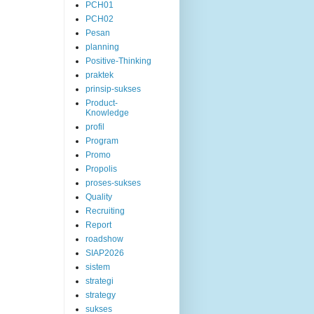
PCH01
PCH02
Pesan
planning
Positive-Thinking
praktek
prinsip-sukses
Product-
Knowledge
profil
Program
Promo
Propolis
proses-sukses
Quality
Recruiting
Report
roadshow
SIAP2026
sistem
strategi
strategy
sukses