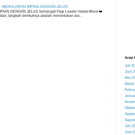
): MENULISKAN IMPIAN DENGAN JELAS
MPIAN DENGAN JELAS Semangat Pagi Leader Hebat Miora ❤️
tas, langkah berikutnya adalah menentukan ara...
Arsip 
Juli 2
Juni 
Mei 2
Maret
Febru
Janua
Novem
Oktob
Septe
Agust
Juli 2
Juni 