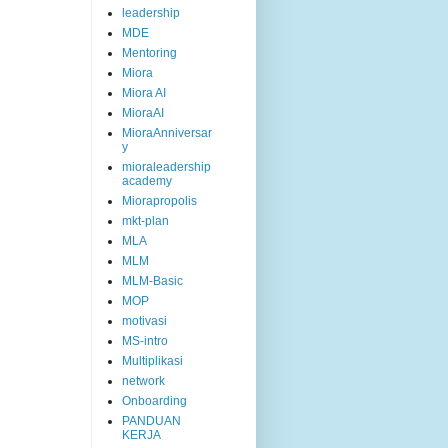
leadership
MDE
Mentoring
Miora
Miora AI
MioraAI
MioraAnniversar
y
mioraleadership
academy
Miorapropolis
mkt-plan
MLA
MLM
MLM-Basic
MOP
motivasi
MS-intro
Multiplikasi
network
Onboarding
PANDUAN
KERJA