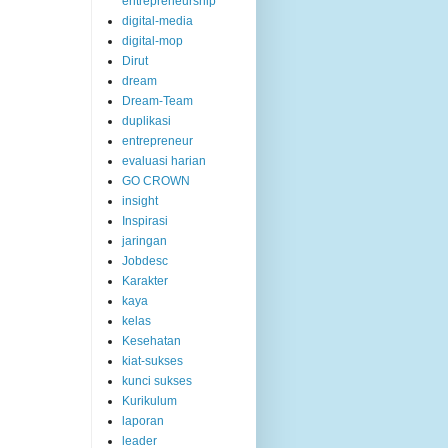
entrepreneurship
digital-media
digital-mop
Dirut
dream
Dream-Team
duplikasi
entrepreneur
evaluasi harian
GO CROWN
insight
Inspirasi
jaringan
Jobdesc
Karakter
kaya
kelas
Kesehatan
kiat-sukses
kunci sukses
Kurikulum
laporan
leader