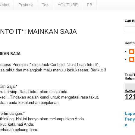
Kelas
Praktek
Tes
YOUTUBE
FB
Cari B
INTO IT*: MAINKAN SAJA
Kontri
INKAN SAJA
cess Principles" oleh Jack Canfield, "Just Lean Into It",
sa takut dan melangkah maju menuju kesuksesan. Berikut 3
Total
Halam
kan Saja:*
sa siap. Rasa takut akan selalu ada.
12
ecil. Tindakan adalah kunci untuk mengatasi rasa takut.
ukan pada keseluruhan perjalanan.
Lapo
Pertimbangan:*
rthinking. Hal ini hanya akan melumpuhkan Anda.
Peny
kuti kata hati Anda.
n
terhadap peluang baru.