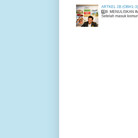
ARTKEL 2B (OBH1-3
2️⃣B. MENULISKAN I
Setelah masuk komuni