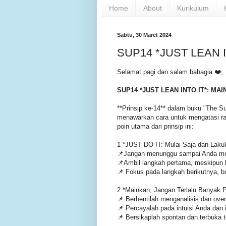
Home
About
Kurikulum
Sabtu, 30 Maret 2024
SUP14 *JUST LEAN 
Selamat pagi dan salam bahagia ❤️,
SUP14 *JUST LEAN INTO IT*: MA
**Prinsip ke-14** dalam buku "The Suc
menawarkan cara untuk mengatasi ra
poin utama dari prinsip ini:
1 *JUST DO IT: Mulai Saja dan Laku
📌Jangan menunggu sampai Anda mera
📌Ambil langkah pertama, meskipun k
📌 Fokus pada langkah berikutnya, b
2 *Mainkan, Jangan Terlalu Banyak 
📌 Berhentilah menganalisis dan ove
📌 Percayalah pada intuisi Anda dan i
📌 Bersikaplah spontan dan terbuka 