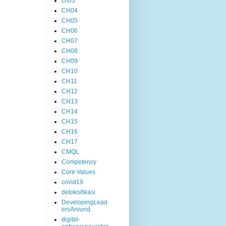
ch03
CH04
CH05
CH06
CH07
CH08
CH09
CH10
CH11
CH12
CH13
CH14
CH15
CH16
CH17
CMQL
Competency
Core Values
covid19
detoksifikasi
DevelopingLead
ersAround
digital-