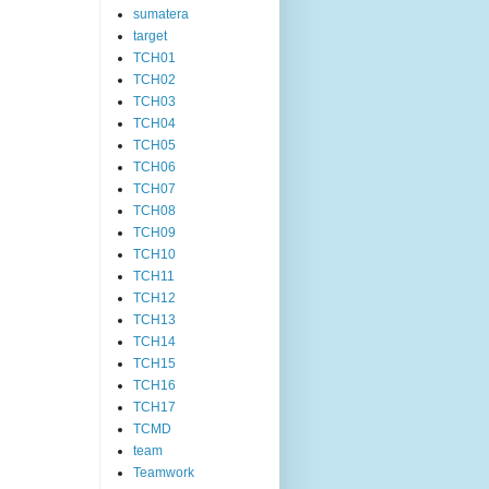
sumatera
target
TCH01
TCH02
TCH03
TCH04
TCH05
TCH06
TCH07
TCH08
TCH09
TCH10
TCH11
TCH12
TCH13
TCH14
TCH15
TCH16
TCH17
TCMD
team
Teamwork