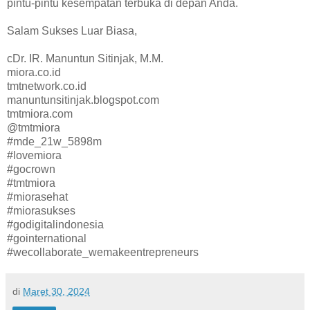
pintu-pintu kesempatan terbuka di depan Anda.
Salam Sukses Luar Biasa,
cDr. IR. Manuntun Sitinjak, M.M.
miora.co.id
tmtnetwork.co.id
manuntunsitinjak.blogspot.com
tmtmiora.com
@tmtmiora
#mde_21w_5898m
#lovemiora
#gocrown
#tmtmiora
#miorasehat
#miorasukses
#godigitalindonesia
#gointernational
#wecollaborate_wemakeentrepreneurs
di
Maret 30, 2024