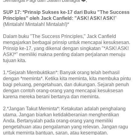
Semangat Pagi dan Salam Bahagia ❤️,
SUP 17: *Prinsip Sukses ke-17 dari Buku "The Success
Principles" oleh Jack Canfield: "ASK! ASK! ASK!
"
(Mintalah! Mintalah! Mintalah!)*
Dalam buku "The Success Principles," Jack Canfield
mengajarkan berbagai prinsip untuk mencapai kesuksesan.
Prinsip ke-17, yang dikenal dengan singkatan "*ASK! ASK!
ASK!*" memiliki makna penting dalam perjalanan menuju
tujuan kita.
1.*Sejarah Membuktikan*: Banyak orang telah berhasil
dengan *meminta*. Ketika kita meminta, kita membuka pintu
bagi peluang, pengetahuan, dan dukungan. Sejarah penuh
dengan contoh orang-orang yang mencapai kesuksesan
karena mereka berani bertanya dan meminta.
2.*Jangan Takut Meminta*: Ketakutan adalah penghalang
utama. Jangan biarkan ketidakberanian menghentikan
Anda. Bertanyalah pada orang-orang yang memiliki
pengetahuan atau pengalaman yang relevan. Jangan ragu
untuk meminta bantuan, saran, atau kesempatan.