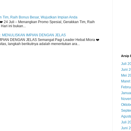
 Tim, Raih Bonus Besar, Wujudkan Impian Anda
️ 24 Juli – Menangkan Promo Spesial, Gerakkan Tim, Raih
ari ini bukan...
): MENULISKAN IMPIAN DENGAN JELAS
MPIAN DENGAN JELAS Semangat Pagi Leader Hebat Miora ❤️
tas, langkah berikutnya adalah menentukan ara...
Arsip 
Juli 2
Juni 
Mei 2
Maret
Febru
Janua
Novem
Oktob
Septe
Agust
Juli 2
Juni 