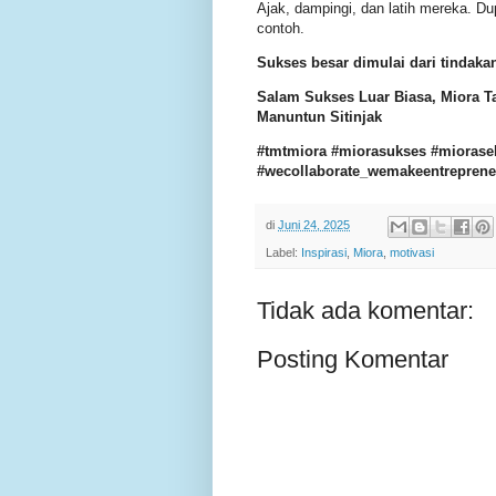
Ajak, dampingi, dan latih mereka. Du
contoh.
Sukses besar dimulai dari tindakan
Salam Sukses Luar Biasa, Miora T
Manuntun Sitinjak
#tmtmiora #miorasukses #mioraseh
#wecollaborate_wemakeentrepreneu
di
Juni 24, 2025
Label:
Inspirasi
,
Miora
,
motivasi
Tidak ada komentar:
Posting Komentar