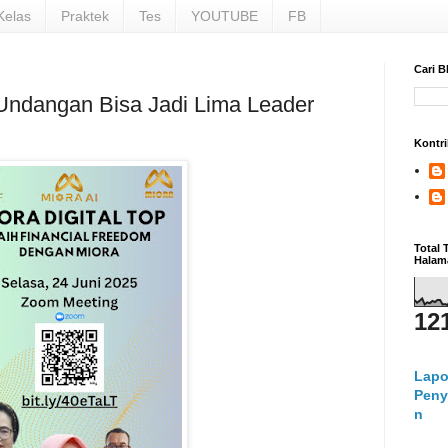
Kelas
Praktek
Tes
YOUTUBE
FB
Cari B
 Undangan Bisa Jadi Lima Leader
Kontri
Total
Halam
12
Lapo
Peny
n