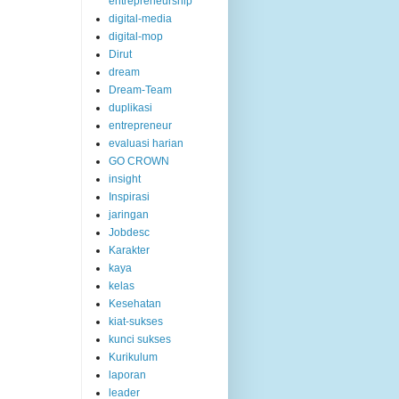
entrepreneurship
digital-media
digital-mop
Dirut
dream
Dream-Team
duplikasi
entrepreneur
evaluasi harian
GO CROWN
insight
Inspirasi
jaringan
Jobdesc
Karakter
kaya
kelas
Kesehatan
kiat-sukses
kunci sukses
Kurikulum
laporan
leader