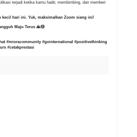
plikasi terjadi ketika kamu hadir, membimbing, dan memberi
 kecil hari ini. Yuk, maksimalkan Zoom siang ini!
angguh Maju Terus 🙏😍
at #mioracommunity #gointernational #positivethinking
rs #cetakprestasi