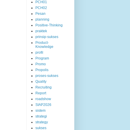
PCH01
PCH02
Pesan
planning
Positive-Thinking
praktek
prinsip-sukses
Product-
Knowledge
profil
Program
Promo
Propolis
proses-sukses
Quality
Recruiting
Report
roadshow
SIAP2026
sistem
strategi
strategy
sukses