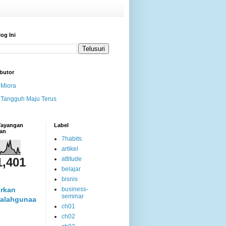
log Ini
butor
Miora
Tangguh Maju Terus
 Tayangan
Label
an
7habits
artikel
1,401
attitude
belajar
bisnis
rkan
business-
seminar
alahgunaa
ch01
ch02