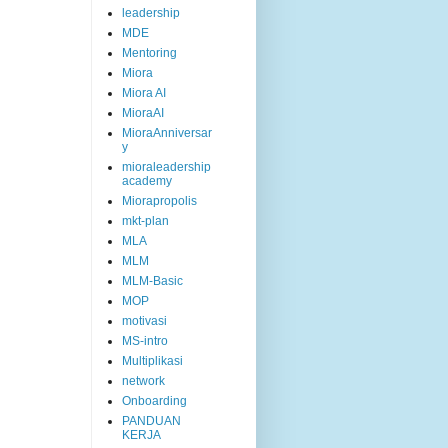
leadership
MDE
Mentoring
Miora
Miora AI
MioraAI
MioraAnniversar
y
mioraleadership
academy
Miorapropolis
mkt-plan
MLA
MLM
MLM-Basic
MOP
motivasi
MS-intro
Multiplikasi
network
Onboarding
PANDUAN
KERJA