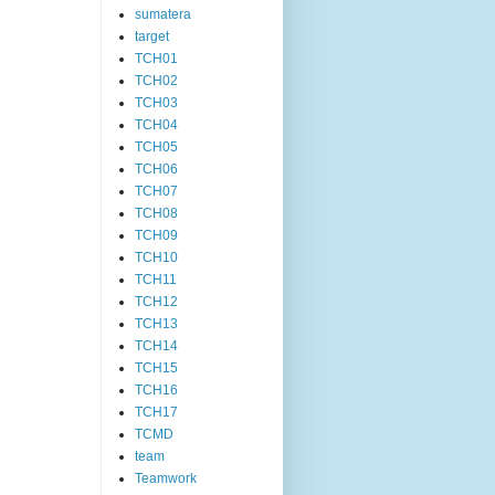
sumatera
target
TCH01
TCH02
TCH03
TCH04
TCH05
TCH06
TCH07
TCH08
TCH09
TCH10
TCH11
TCH12
TCH13
TCH14
TCH15
TCH16
TCH17
TCMD
team
Teamwork