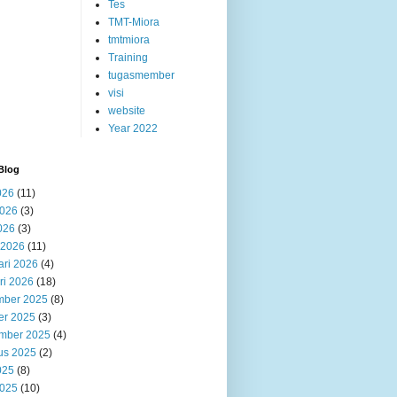
Tes
TMT-Miora
tmtmiora
Training
tugasmember
visi
website
Year 2022
Blog
026
(11)
2026
(3)
026
(3)
 2026
(11)
ari 2026
(4)
ri 2026
(18)
ber 2025
(8)
er 2025
(3)
mber 2025
(4)
us 2025
(2)
025
(8)
2025
(10)