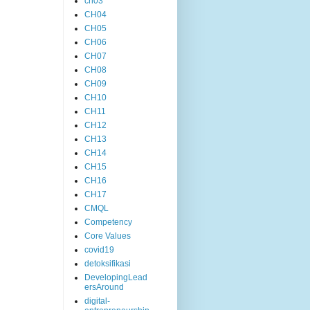
ch03
CH04
CH05
CH06
CH07
CH08
CH09
CH10
CH11
CH12
CH13
CH14
CH15
CH16
CH17
CMQL
Competency
Core Values
covid19
detoksifikasi
DevelopingLead
ersAround
digital-